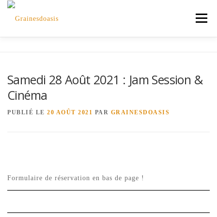
Aller
au
Menu
contenu
ACCUEIL
ADHÉRENTS
ON SE PROPOSE
Samedi 28 Août 2021 : Jam Session &
k
Cinéma
JE DÉCOUVRE
JE DISPOSE
ÉQUIPE
PUBLIÉ LE
20 AOÛT 2021
PAR
GRAINESDOASIS
CONTACT
PARTENAIRES
er
t
Formulaire de réservation en bas de page !