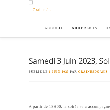
Aller
au
contenu
ACCUEIL
ADHÉRENTS
O
ok
Samedi 3 Juin 2023, So
ger
PUBLIÉ LE
1 JUIN 2023
PAR
GRAINESDOASIS
t
A partir de 18H00, la soirée sera accompagné