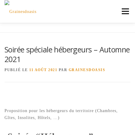
Aller
au
Menu
contenu
ACCUEIL
ADHÉRENTS
ON SE PROPOSE
Soirée spéciale hébergeurs – Automne
k
2021
JE DÉCOUVRE
JE DISPOSE
ÉQUIPE
PUBLIÉ LE
11 AOÛT 2021
PAR
GRAINESDOASIS
CONTACT
PARTENAIRES
er
t
Proposition pour les hébergeurs du territoire (Chambres,
Gîtes, Insolites, Hôtels, …)