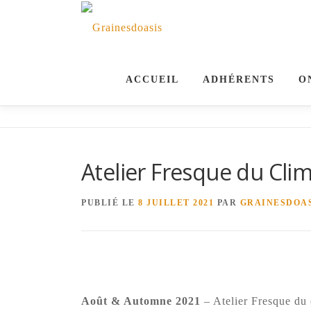
Aller
au
contenu
ACCUEIL
ADHÉRENTS
O
ok
Atelier Fresque du Cl
ger
PUBLIÉ LE
8 JUILLET 2021
PAR
GRAINESDOA
t
Août & Automne 2021
– Atelier Fresque du 